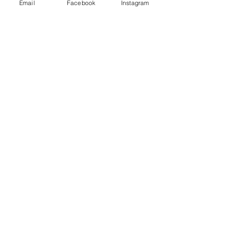
Email
Facebook
Instagram
Escríbenos
Nos encantaría hacer
su proyecto realidad.
office@jrvisuals.co.uk
14 Feathers place, SE10 9NE LONDON