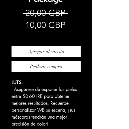
Precio
 20,00 GBP 
Precio
10,00 GBP
de
Impuesto excluido
oferta
Agregar al carrito
Realizar compra
LUTS:
- Asegúrese de exponer las pieles
entre 50-60 IRE para obtener
mejores resultados. Recuerde
personalizar WB su escena, ¡sus
máscaras tendrán una mejor
precisión de color!