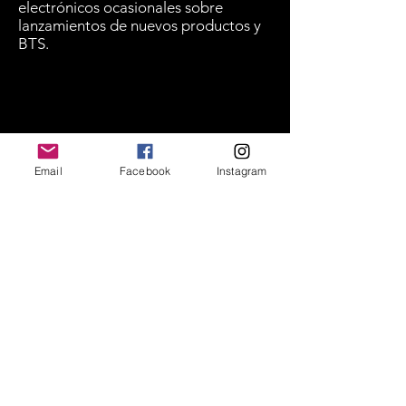
electrónicos ocasionales sobre
lanzamientos de nuevos productos y
BTS.
Escríbenos
Email
Facebook
Instagram
Nos encantaría hacer
su proyecto realidad.
office@jrvisuals.co.uk
14 Feathers place, SE10 9NE LONDON